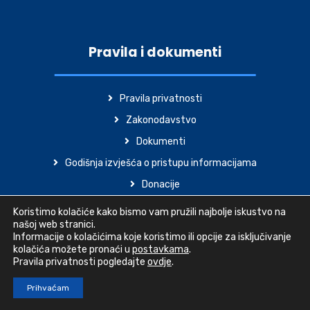
Pravila i dokumenti
Pravila privatnosti
Zakonodavstvo
Dokumenti
Godišnja izvješća o pristupu informacijama
Donacije
Izjava o pristupačnosti
Koristimo kolačiće kako bismo vam pružili najbolje iskustvo na
našoj web stranici.
Informacije o kolačićima koje koristimo ili opcije za isključivanje
kolačića možete pronaći u
postavkama
.
Pravila privatnosti pogledajte
ovdje
.
© 2022 Veterinarska Stanica Križevci - Sva prava pridržana
Prihvaćam
Izrada web stranica
-
kTdizajn