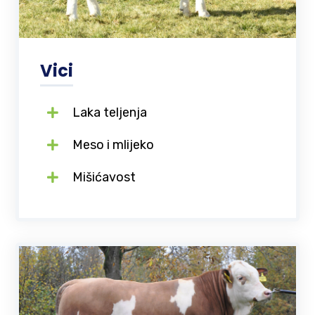
Vici
Laka teljenja
Meso i mlijeko
Mišićavost